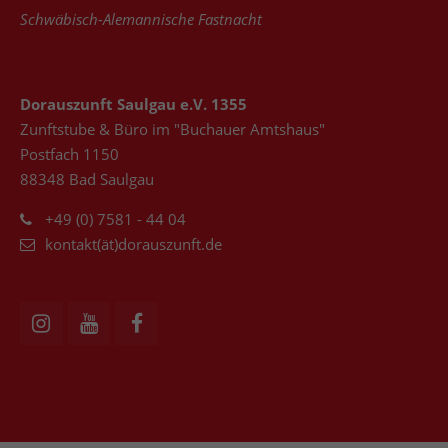
+44 1234 567 890
Schwäbisch-Alemannische Fastnacht
Drop us a line
info@yourdomain.com
Dorauszunft Saulgau e.V. 1355
Zunftstube & Büro im "Buchauer Amtshaus"
About us
Postfach 1150
Lorem ipsum dolor sit amet, consectetuer
88348 Bad Saulgau
adipiscing elit.
+49 (0) 7581 - 44 04
Aenean commodo ligula eget dolor. Aenean
kontakt(ät)dorauszunft.de
massa. Cum sociis natoque penatibus et magnis
dis parturient montes, nascetur ridiculus mus.
Donec quam felis, ultricies nec.