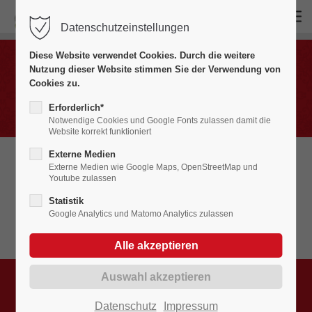
Datenschutzeinstellungen
Login
Diese Website verwendet Cookies. Durch die weitere
Benutzername
Nutzung dieser Website stimmen Sie der Verwendung von
Veranstaltungskalender
Cookies zu.
Unsere kommenden Veranstaltungen
Erforderlich*
Notwendige Cookies und Google Fonts zulassen damit die
Website korrekt funktioniert
Passwort
Externe Medien
Externe Medien wie Google Maps, OpenStreetMap und
Youtube zulassen
Statistik
Google Analytics und Matomo Analytics zulassen
Anmelden
Register
|
Lost your password?
Support
Datenschutz
Impressum