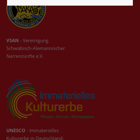
Lorem ipsum dolor sit amet:
24h
/ 365days
VSAN
- Vereinigung
Schwäbisch-Alemannischer
Narrenzünfte e.V.
We offer support for our customers
Mon - Fri 8:00am - 5:00pm
(GMT +1)
Get in touch
Cybersteel Inc.
376-293 City Road, Suite 600
San Francisco, CA 94102
UNESCO
- Immaterielles
Have any questions?
Kulturerbe in Deutschland: