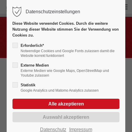
Datenschutzeinstellungen
Login
Diese Website verwendet Cookies. Durch die weitere
Benutzername
Nutzung dieser Website stimmen Sie der Verwendung von
Bildergalerien
Cookies zu.
Erforderlich*
Notwendige Cookies und Google Fonts zulassen damit die
Website korrekt funktioniert
Passwort
Externe Medien
Externe Medien wie Google Maps, OpenStreetMap und
Youtube zulassen
In einer Auswahl an Bildern möchten wir
Statistik
Euch an die vergangenen Fasnet- /
Google Analytics und Matomo Analytics zulassen
Anmelden
Fasnet-Veranstaltungen erinnern und
einen kleinen Bild-Rückblick gewähren.
Register
|
Lost your password?
Klickt das Jahrzehnt an, wählt den
Jahrgang, die Veranstaltung aus und
Support
Datenschutz
Impressum