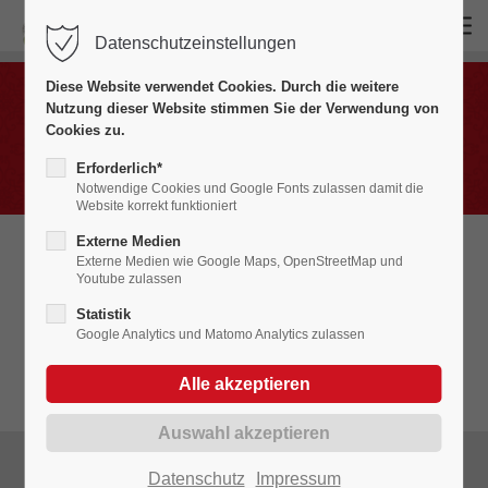
Datenschutzeinstellungen
Login
Diese Website verwendet Cookies. Durch die weitere
Benutzername
Nutzung dieser Website stimmen Sie der Verwendung von
Masken
Cookies zu.
Erforderlich*
Notwendige Cookies und Google Fonts zulassen damit die
Website korrekt funktioniert
Passwort
Externe Medien
Externe Medien wie Google Maps, OpenStreetMap und
Unsere Masken zeichnen sich durch
Youtube zulassen
ihren jeweiligen Charakter besonders
Statistik
Google Analytics und Matomo Analytics zulassen
aus.
Anmelden
Register
|
Lost your password?
Support
Datenschutz
Impressum