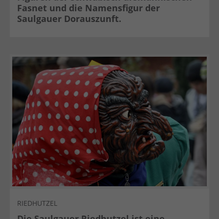
+44 1234 567 890
Fasnet und die Namensfigur der
Saulgauer Dorauszunft.
Drop us a line
info@yourdomain.com
About us
Lorem ipsum dolor sit amet, consectetuer
adipiscing elit.
Aenean commodo ligula eget dolor. Aenean
massa. Cum sociis natoque penatibus et magnis
dis parturient montes, nascetur ridiculus mus.
Donec quam felis, ultricies nec.
RIEDHUTZEL
Die Saulgauer Riedhutzel ist eine