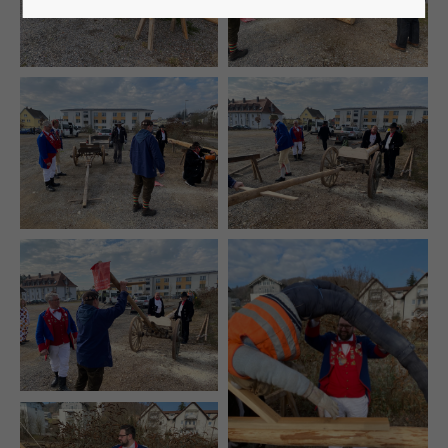
Lorem ipsum dolor sit amet:
24h
/ 365days
We offer support for our customers
Mon - Fri 8:00am - 5:00pm
(GMT +1)
Get in touch
Cybersteel Inc.
376-293 City Road, Suite 600
San Francisco, CA 94102
Have any questions?