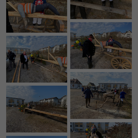
+44 1234 567 890
Drop us a line
info@yourdomain.com
About us
Lorem ipsum dolor sit amet, consectetuer
adipiscing elit.
Aenean commodo ligula eget dolor. Aenean
massa. Cum sociis natoque penatibus et magnis
dis parturient montes, nascetur ridiculus mus.
Donec quam felis, ultricies nec.