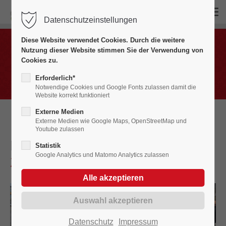
Datenschutzeinstellungen
Login
Diese Website verwendet Cookies. Durch die weitere
Benutzername
Nutzung dieser Website stimmen Sie der Verwendung von
Bildergalerien
Cookies zu.
Fasnet in Bildern 2020 - 2029
Erforderlich*
Notwendige Cookies und Google Fonts zulassen damit die
Website korrekt funktioniert
Passwort
Externe Medien
Externe Medien wie Google Maps, OpenStreetMap und
Youtube zulassen
Narrenbaum stellen in Tiengen
Statistik
Google Analytics und Matomo Analytics zulassen
2023
Anmelden
Register
|
Lost your password?
Support
Datenschutz
Impressum