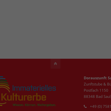
Dorauszunft Sa
Zunftstube & B
Postfach 1150
88348 Bad Sau
+49 (0) 7581