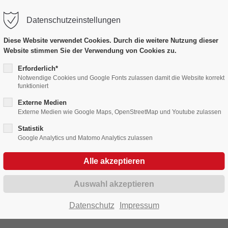
Datenschutzeinstellungen
port
Get in touch
Diese Website verwendet Cookies. Durch die weitere Nutzung dieser
Website stimmen Sie der Verwendung von Cookies zu.
psum dolor sit amet:
Cybersteel Inc.
376-293 City Road, Suite 60
Erforderlich*
Notwendige Cookies und Google Fonts zulassen damit die Website korrekt
San Francisco, CA 94102
Bildergalerien
funktioniert
4h
Externe Medien
/ 365days
Have any questions?
Externe Medien wie Google Maps, OpenStreetMap und Youtube zulassen
Fasnet in Bildern 2020 - 2029
+44 1234 567 890
Statistik
Google Analytics und Matomo Analytics zulassen
Drop us a line
r support for our customers
info@yourdomain.com
Fri 8:00am - 5:00pm
(GMT
Datenschutz
Impressum