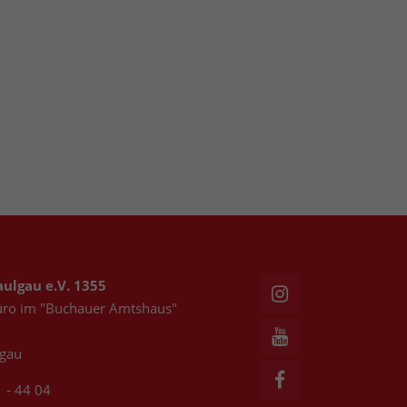
ulgau e.V. 1355
üro im "Buchauer Amtshaus"
lgau
 - 44 04