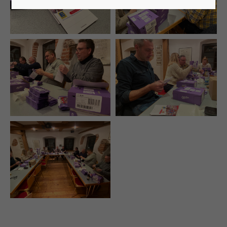
Lorem ipsum dolor sit amet:
24h
/ 365days
We offer support for our customers
Mon - Fri 8:00am - 5:00pm
(GMT +1)
Get in touch
Cybersteel Inc.
376-293 City Road, Suite 600
San Francisco, CA 94102
Have any questions?