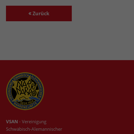
+44 1234 567 890
Zurück
Drop us a line
info@yourdomain.com
About us
Lorem ipsum dolor sit amet, consectetuer
adipiscing elit.
Aenean commodo ligula eget dolor. Aenean
massa. Cum sociis natoque penatibus et magnis
dis parturient montes, nascetur ridiculus mus.
Donec quam felis, ultricies nec.
VSAN
- Vereinigung
Schwäbisch-Alemannischer