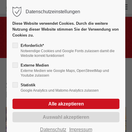
Datenschutzeinstellungen
Login
Diese Website verwendet Cookies. Durch die weitere
Benutzername
Nutzung dieser Website stimmen Sie der Verwendung von
Bildergalerien
Cookies zu.
Fasnet in Bildern 2020 - 2029
Erforderlich*
Notwendige Cookies und Google Fonts zulassen damit die
Website korrekt funktioniert
Passwort
Externe Medien
Externe Medien wie Google Maps, OpenStreetMap und
Youtube zulassen
Schokoladentafeln mit Etikett
Statistik
Google Analytics und Matomo Analytics zulassen
bekleben
2023
Anmelden
Register
|
Lost your password?
Support
Datenschutz
Impressum