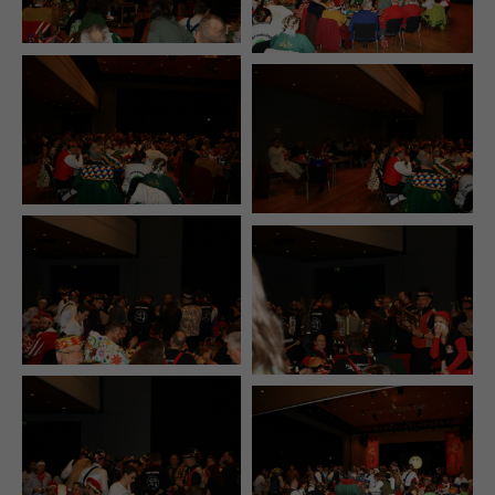
+44 1234 567 890
Drop us a line
info@yourdomain.com
About us
Lorem ipsum dolor sit amet, consectetuer
adipiscing elit.
Aenean commodo ligula eget dolor. Aenean
massa. Cum sociis natoque penatibus et magnis
dis parturient montes, nascetur ridiculus mus.
Donec quam felis, ultricies nec.