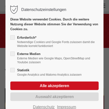
Datenschutzeinstellungen
Login
Diese Website verwendet Cookies. Durch die weitere
Benutzername
Nutzung dieser Website stimmen Sie der Verwendung von
Bildergalerien
Cookies zu.
Fasnet in Bildern 2020 - 2029
Erforderlich*
Notwendige Cookies und Google Fonts zulassen damit die
Website korrekt funktioniert
Passwort
Externe Medien
Externe Medien wie Google Maps, OpenStreetMap und
Youtube zulassen
virtueller Landschaftsball
2022
Statistik
Google Analytics und Matomo Analytics zulassen
LST Oberschwaben-Allgäu
Anmelden
Register
|
Lost your password?
Support
Datenschutz
Impressum