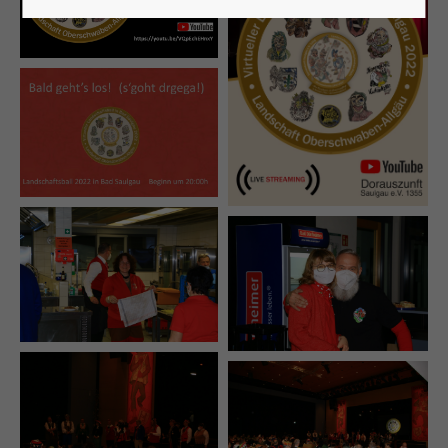
Lorem ipsum dolor sit amet:
24h
/ 365days
We offer support for our customers
Mon - Fri 8:00am - 5:00pm
(GMT +1)
Get in touch
Cybersteel Inc.
376-293 City Road, Suite 600
San Francisco, CA 94102
Have any questions?