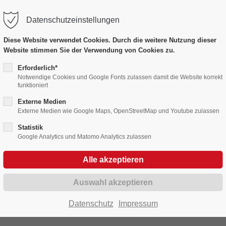
Datenschutzeinstellungen
port
Get in touch
Diese Website verwendet Cookies. Durch die weitere Nutzung dieser
Website stimmen Sie der Verwendung von Cookies zu.
psum dolor sit amet:
Cybersteel Inc.
376-293 City Road, Suite 60
Erforderlich*
Notwendige Cookies und Google Fonts zulassen damit die Website korrekt
San Francisco, CA 94102
Bildergalerien
funktioniert
4h
Externe Medien
/ 365days
Have any questions?
Externe Medien wie Google Maps, OpenStreetMap und Youtube zulassen
Fasnet in Bildern 2020 - 2029
+44 1234 567 890
Statistik
Google Analytics und Matomo Analytics zulassen
Drop us a line
r support for our customers
info@yourdomain.com
Fri 8:00am - 5:00pm
(GMT
Datenschutz
Impressum