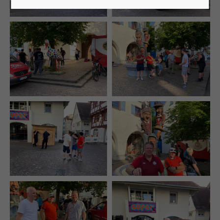
Lorem ipsum dolor sit amet:
24h
/ 365days
We offer support for our customers
Mon - Fri 8:00am - 5:00pm
(GMT +1)
Get in touch
Cybersteel Inc.
376-293 City Road, Suite 600
San Francisco, CA 94102
Have any questions?