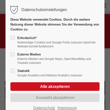
Datenschutzeinstellungen
Login
Diese Website verwendet Cookies. Durch die weitere
Benutzername
Nutzung dieser Website stimmen Sie der Verwendung von
Bildergalerien
Cookies zu.
Fasnet in Bildern 2020 - 2029
Erforderlich*
Notwendige Cookies und Google Fonts zulassen damit die
Website korrekt funktioniert
Passwort
Externe Medien
Externe Medien wie Google Maps, OpenStreetMap und
Youtube zulassen
Brunnenfest - Wochenende
2022
Statistik
Google Analytics und Matomo Analytics zulassen
Anmelden
Register
|
Lost your password?
Support
Datenschutz
Impressum