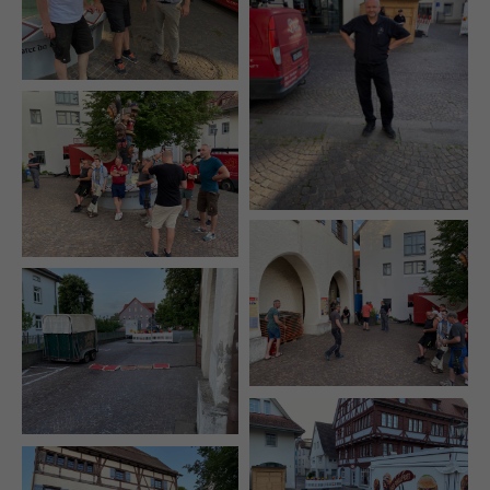
+44 1234 567 890
Drop us a line
info@yourdomain.com
About us
Lorem ipsum dolor sit amet, consectetuer
adipiscing elit.
Aenean commodo ligula eget dolor. Aenean
massa. Cum sociis natoque penatibus et magnis
dis parturient montes, nascetur ridiculus mus.
Donec quam felis, ultricies nec.