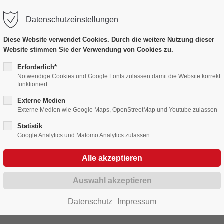
Datenschutzeinstellungen
port
Get in touch
Diese Website verwendet Cookies. Durch die weitere Nutzung dieser
Website stimmen Sie der Verwendung von Cookies zu.
psum dolor sit amet:
Cybersteel Inc.
376-293 City Road, Suite 60
Erforderlich*
Notwendige Cookies und Google Fonts zulassen damit die Website korrekt
San Francisco, CA 94102
Bildergalerien
funktioniert
4h
Externe Medien
/ 365days
Have any questions?
Externe Medien wie Google Maps, OpenStreetMap und Youtube zulassen
Fasnet in Bildern 2020 - 2029
+44 1234 567 890
Statistik
Google Analytics und Matomo Analytics zulassen
Drop us a line
r support for our customers
info@yourdomain.com
Fri 8:00am - 5:00pm
(GMT
zum Hexensetzen
2022
Datenschutz
Impressum