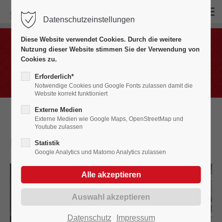
Datenschutzeinstellungen
Login
Diese Website verwendet Cookies. Durch die weitere
Benutzername
Nutzung dieser Website stimmen Sie der Verwendung von
Bildergalerien
Cookies zu.
Fasnet in Bildern 2000 - 2009
Erforderlich*
Notwendige Cookies und Google Fonts zulassen damit die
Website korrekt funktioniert
Passwort
Externe Medien
Externe Medien wie Google Maps, OpenStreetMap und
Youtube zulassen
Kinderball
2009
Statistik
Google Analytics und Matomo Analytics zulassen
Anmelden
Register
|
Lost your password?
Support
Datenschutz
Impressum