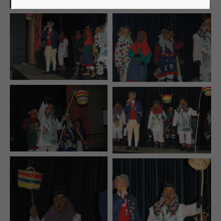
Lorem ipsum dolor sit amet:
24h
/ 365days
We offer support for our customers
Mon - Fri 8:00am - 5:00pm
(GMT +1)
Get in touch
Cybersteel Inc.
376-293 City Road, Suite 600
San Francisco, CA 94102
Have any questions?