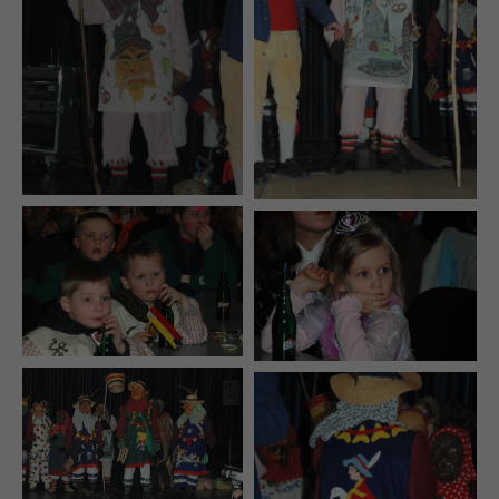
+44 1234 567 890
Drop us a line
info@yourdomain.com
About us
Lorem ipsum dolor sit amet, consectetuer
adipiscing elit.
Aenean commodo ligula eget dolor. Aenean
massa. Cum sociis natoque penatibus et magnis
dis parturient montes, nascetur ridiculus mus.
Donec quam felis, ultricies nec.