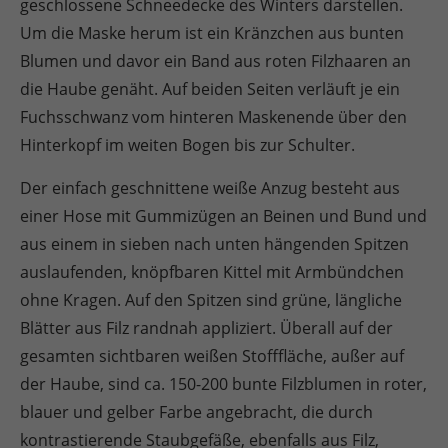
geschlossene Schneedecke des Winters darstellen.
+44 1234 567 890
Um die Maske herum ist ein Kränzchen aus bunten
Blumen und davor ein Band aus roten Filzhaaren an
Drop us a line
info@yourdomain.com
die Haube genäht. Auf beiden Seiten verläuft je ein
Fuchsschwanz vom hinteren Maskenende über den
About us
Hinterkopf im weiten Bogen bis zur Schulter.
Lorem ipsum dolor sit amet, consectetuer
Der einfach geschnittene weiße Anzug besteht aus
adipiscing elit.
einer Hose mit Gummizügen an Beinen und Bund und
Aenean commodo ligula eget dolor. Aenean
aus einem in sieben nach unten hängenden Spitzen
massa. Cum sociis natoque penatibus et magnis
auslaufenden, knöpfbaren Kittel mit Armbündchen
dis parturient montes, nascetur ridiculus mus.
ohne Kragen. Auf den Spitzen sind grüne, längliche
Donec quam felis, ultricies nec.
Blätter aus Filz randnah appliziert. Überall auf der
gesamten sichtbaren weißen Stofffläche, außer auf
der Haube, sind ca. 150-200 bunte Filzblumen in roter,
blauer und gelber Farbe angebracht, die durch
kontrastierende Staubgefäße, ebenfalls aus Filz,