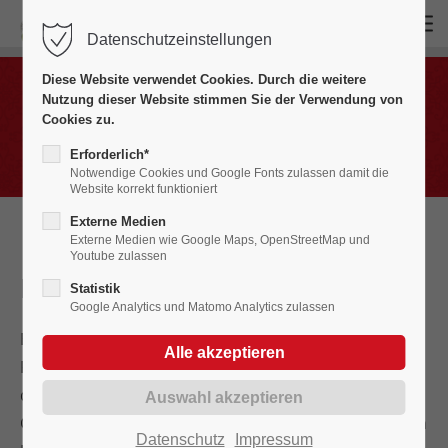
Datenschutzeinstellungen
Login
Diese Website verwendet Cookies. Durch die weitere
Benutzername
Nutzung dieser Website stimmen Sie der Verwendung von
Masken
Cookies zu.
Erforderlich*
Notwendige Cookies und Google Fonts zulassen damit die
Website korrekt funktioniert
Passwort
Externe Medien
Externe Medien wie Google Maps, OpenStreetMap und
Youtube zulassen
Das
Blumennärrle
Statistik
Google Analytics und Matomo Analytics zulassen
Anmelden
Ende der 1940er Jahre war Adolf Riegger nicht nur die
Fasnetsbezogenheit der kleinen Buben, sondern auch
Register
|
Lost your password?
die der kleinen Mädchen am Herzen gelegen.
Gemeinsam mit dem bewährt kreativen Team um den
Support
Datenschutz
Impressum