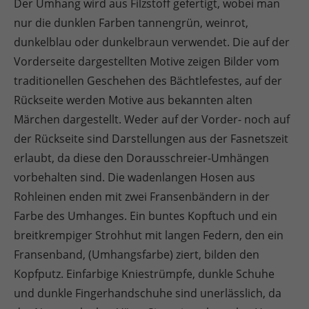
Der Umhang wird aus Filzstoff gefertigt, wobei man
+44 1234 567 890
nur die dunklen Farben tannengrün, weinrot,
dunkelblau oder dunkelbraun verwendet. Die auf der
Drop us a line
info@yourdomain.com
Vorderseite dargestellten Motive zeigen Bilder vom
traditionellen Geschehen des Bächtlefestes, auf der
About us
Rückseite werden Motive aus bekannten alten
Märchen dargestellt. Weder auf der Vorder- noch auf
Lorem ipsum dolor sit amet, consectetuer
der Rückseite sind Darstellungen aus der Fasnetszeit
adipiscing elit.
erlaubt, da diese den Dorausschreier-Umhängen
Aenean commodo ligula eget dolor. Aenean
vorbehalten sind. Die wadenlangen Hosen aus
massa. Cum sociis natoque penatibus et magnis
Rohleinen enden mit zwei Fransenbändern in der
dis parturient montes, nascetur ridiculus mus.
Farbe des Umhanges. Ein buntes Kopftuch und ein
Donec quam felis, ultricies nec.
breitkrempiger Strohhut mit langen Federn, den ein
Fransenband, (Umhangsfarbe) ziert, bilden den
Kopfputz. Einfarbige Kniestrümpfe, dunkle Schuhe
und dunkle Fingerhandschuhe sind unerlässlich, da