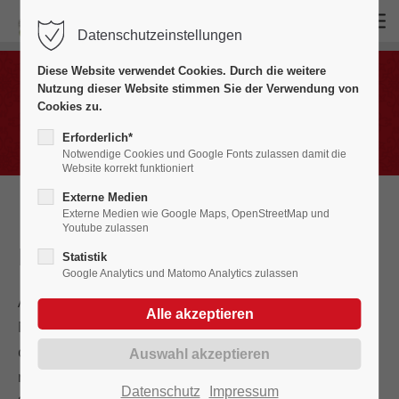
Datenschutzeinstellungen
Login
Diese Website verwendet Cookies. Durch die weitere
Benutzername
Nutzung dieser Website stimmen Sie der Verwendung von
Masken
Cookies zu.
Erforderlich*
Notwendige Cookies und Google Fonts zulassen damit die
Website korrekt funktioniert
Passwort
Externe Medien
Externe Medien wie Google Maps, OpenStreetMap und
Youtube zulassen
Der
Zennenmacher
Statistik
Google Analytics und Matomo Analytics zulassen
Anmelden
Anfang der 1950er Jahre kreierte Alfons Scheck diese
Narrenfigur und die dazugehörigen Masken, von
Register
|
Lost your password?
denen bis heute noch jede ein Unikat ist. Zennen
machen bedeutet im schwäbisch-alemannischen
Support
Datenschutz
Impressum