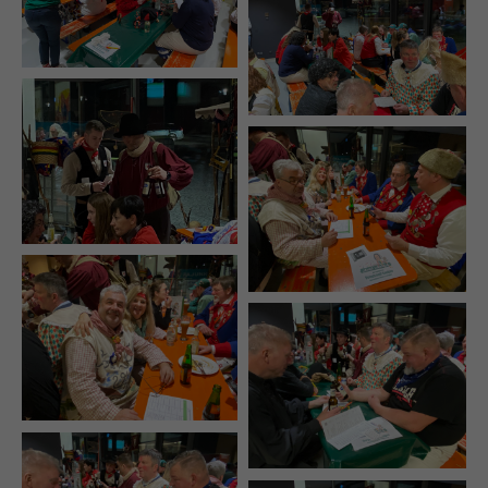
+44 1234 567 890
Drop us a line
info@yourdomain.com
About us
Lorem ipsum dolor sit amet, consectetuer
adipiscing elit.
Aenean commodo ligula eget dolor. Aenean
massa. Cum sociis natoque penatibus et magnis
dis parturient montes, nascetur ridiculus mus.
Donec quam felis, ultricies nec.