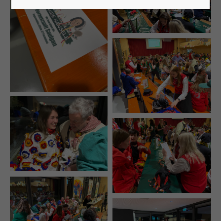
Lorem ipsum dolor sit amet:
24h
/ 365days
We offer support for our customers
Mon - Fri 8:00am - 5:00pm
(GMT +1)
Get in touch
Cybersteel Inc.
376-293 City Road, Suite 600
San Francisco, CA 94102
Have any questions?