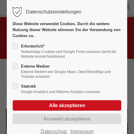
Datenschutzeinstellungen
Login
Diese Website verwendet Cookies. Durch die weitere
Benutzername
Nutzung dieser Website stimmen Sie der Verwendung von
Bildergalerien
Cookies zu.
Fasnet in Bildern 2020 - 2029
Erforderlich*
Notwendige Cookies und Google Fonts zulassen damit die
Website korrekt funktioniert
Passwort
Externe Medien
Externe Medien wie Google Maps, OpenStreetMap und
Youtube zulassen
Jubiläumsabend „Brauchtum &
Statistik
Google Analytics und Matomo Analytics zulassen
Musik“, Geisingen
2023
Anmelden
Register
|
Lost your password?
Support
Datenschutz
Impressum