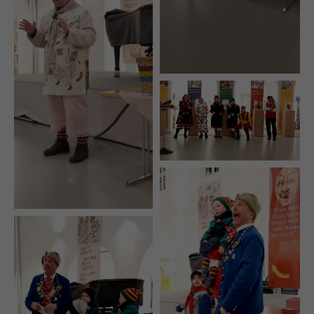
+44 1234 567 890
Drop us a line
info@yourdomain.com
About us
Lorem ipsum dolor sit amet, consectetuer
adipiscing elit.
Aenean commodo ligula eget dolor. Aenean
massa. Cum sociis natoque penatibus et magnis
dis parturient montes, nascetur ridiculus mus.
Donec quam felis, ultricies nec.