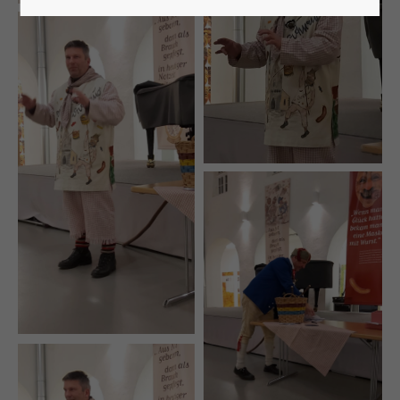
Lorem ipsum dolor sit amet:
24h
/ 365days
We offer support for our customers
Mon - Fri 8:00am - 5:00pm
(GMT +1)
Get in touch
Cybersteel Inc.
376-293 City Road, Suite 600
San Francisco, CA 94102
Have any questions?