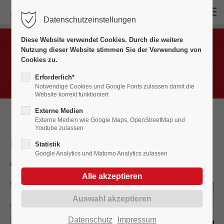
Datenschutzeinstellungen
Login
Diese Website verwendet Cookies. Durch die weitere
Benutzername
Nutzung dieser Website stimmen Sie der Verwendung von
Bildergalerien
Cookies zu.
Fasnet in Bildern 2020 - 2029
Erforderlich*
Notwendige Cookies und Google Fonts zulassen damit die
Website korrekt funktioniert
Passwort
Externe Medien
Externe Medien wie Google Maps, OpenStreetMap und
Youtube zulassen
Finissage + Ziehung des
Statistik
Google Analytics und Matomo Analytics zulassen
Ausstellungsrätsels
2022
Anmelden
Register
|
Lost your password?
Support
Datenschutz
Impressum