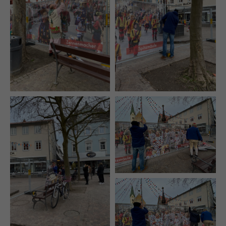
+44 1234 567 890
Drop us a line
info@yourdomain.com
About us
Lorem ipsum dolor sit amet, consectetuer
adipiscing elit.
Aenean commodo ligula eget dolor. Aenean
massa. Cum sociis natoque penatibus et magnis
dis parturient montes, nascetur ridiculus mus.
Donec quam felis, ultricies nec.