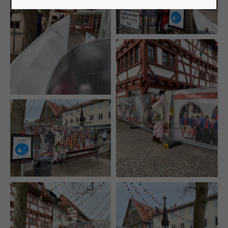
Lorem ipsum dolor sit amet:
24h
/ 365days
We offer support for our customers
Mon - Fri 8:00am - 5:00pm
(GMT +1)
Get in touch
Cybersteel Inc.
376-293 City Road, Suite 600
San Francisco, CA 94102
Have any questions?