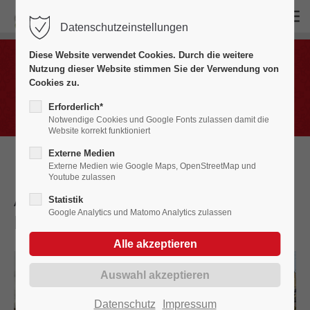
Datenschutzeinstellungen
Login
Diese Website verwendet Cookies. Durch die weitere
Benutzername
Nutzung dieser Website stimmen Sie der Verwendung von
Bildergalerien
Cookies zu.
Fasnet in Bildern 2020 - 2029
Erforderlich*
Notwendige Cookies und Google Fonts zulassen damit die
Website korrekt funktioniert
Passwort
Externe Medien
Externe Medien wie Google Maps, OpenStreetMap und
Youtube zulassen
Aufbau Marktplatz zum
Statistik
Google Analytics und Matomo Analytics zulassen
Hexensetzen
2022
Anmelden
Register
|
Lost your password?
Support
Datenschutz
Impressum