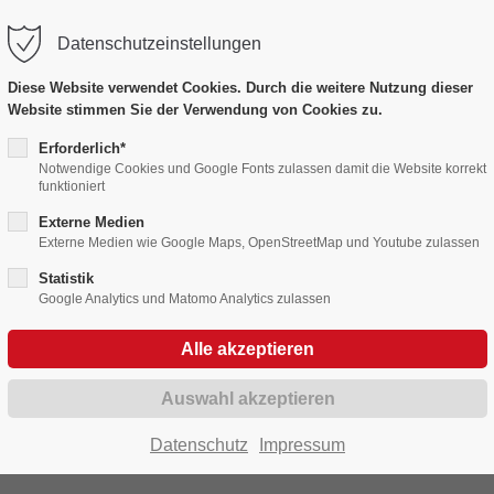
Datenschutzeinstellungen
port
Get in touch
Diese Website verwendet Cookies. Durch die weitere Nutzung dieser
Website stimmen Sie der Verwendung von Cookies zu.
psum dolor sit amet:
Cybersteel Inc.
376-293 City Road, Suite 60
Erforderlich*
Notwendige Cookies und Google Fonts zulassen damit die Website korrekt
San Francisco, CA 94102
Bildergalerien
funktioniert
4h
Externe Medien
/ 365days
Have any questions?
Externe Medien wie Google Maps, OpenStreetMap und Youtube zulassen
Fasnet in Bildern 2020 - 2029
+44 1234 567 890
Statistik
Google Analytics und Matomo Analytics zulassen
Drop us a line
r support for our customers
info@yourdomain.com
Fri 8:00am - 5:00pm
(GMT
Datenschutz
Impressum