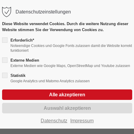
Datenschutzeinstellungen
port
Get in touch
Diese Website verwendet Cookies. Durch die weitere Nutzung dieser
Website stimmen Sie der Verwendung von Cookies zu.
psum dolor sit amet:
Cybersteel Inc.
376-293 City Road, Suite 60
Erforderlich*
Notwendige Cookies und Google Fonts zulassen damit die Website korrekt
San Francisco, CA 94102
Bildergalerien
funktioniert
4h
Externe Medien
/ 365days
Have any questions?
Externe Medien wie Google Maps, OpenStreetMap und Youtube zulassen
Fasnet in Bildern 2010 - 2019
+44 1234 567 890
Statistik
Google Analytics und Matomo Analytics zulassen
Drop us a line
r support for our customers
info@yourdomain.com
Fri 8:00am - 5:00pm
(GMT
ng
2016
Datenschutz
Impressum