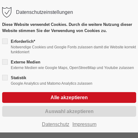
Datenschutzeinstellungen
port
Get in touch
Diese Website verwendet Cookies. Durch die weitere Nutzung dieser
Website stimmen Sie der Verwendung von Cookies zu.
psum dolor sit amet:
Cybersteel Inc.
376-293 City Road, Suite 60
Erforderlich*
Notwendige Cookies und Google Fonts zulassen damit die Website korrekt
San Francisco, CA 94102
Bildergalerien
funktioniert
4h
Externe Medien
/ 365days
Have any questions?
Externe Medien wie Google Maps, OpenStreetMap und Youtube zulassen
Fasnet in Bildern 2010 - 2019
+44 1234 567 890
Statistik
Google Analytics und Matomo Analytics zulassen
Drop us a line
r support for our customers
info@yourdomain.com
Fri 8:00am - 5:00pm
(GMT
011
Datenschutz
Impressum