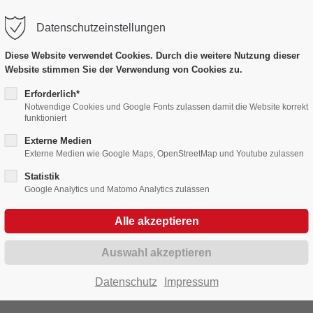
Datenschutzeinstellungen
port
Get in touch
Diese Website verwendet Cookies. Durch die weitere Nutzung dieser
Website stimmen Sie der Verwendung von Cookies zu.
psum dolor sit amet:
Cybersteel Inc.
376-293 City Road, Suite 60
Erforderlich*
Notwendige Cookies und Google Fonts zulassen damit die Website korrekt
San Francisco, CA 94102
Bildergalerien
funktioniert
4h
Externe Medien
/ 365days
Have any questions?
Externe Medien wie Google Maps, OpenStreetMap und Youtube zulassen
Fasnet in Bildern 2010 - 2019
+44 1234 567 890
Statistik
Google Analytics und Matomo Analytics zulassen
Drop us a line
r support for our customers
info@yourdomain.com
Fri 8:00am - 5:00pm
(GMT
011
Datenschutz
Impressum