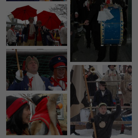
+44 1234 567 890
Drop us a line
info@yourdomain.com
About us
Lorem ipsum dolor sit amet, consectetuer
adipiscing elit.
Aenean commodo ligula eget dolor. Aenean
massa. Cum sociis natoque penatibus et magnis
dis parturient montes, nascetur ridiculus mus.
Donec quam felis, ultricies nec.