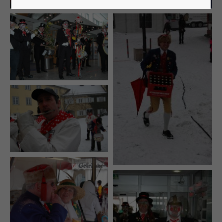
Lorem ipsum dolor sit amet:
24h
/ 365days
We offer support for our customers
Mon - Fri 8:00am - 5:00pm
(GMT +1)
Get in touch
Cybersteel Inc.
376-293 City Road, Suite 600
San Francisco, CA 94102
Have any questions?