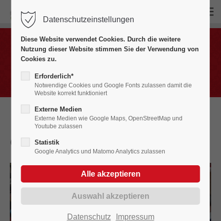
Datenschutzeinstellungen
Login
Diese Website verwendet Cookies. Durch die weitere
Benutzername
Nutzung dieser Website stimmen Sie der Verwendung von
Bildergalerien
Cookies zu.
Fasnet in Bildern 2010 - 2019
Erforderlich*
Notwendige Cookies und Google Fonts zulassen damit die
Website korrekt funktioniert
Passwort
Externe Medien
Externe Medien wie Google Maps, OpenStreetMap und
Youtube zulassen
Gompiga Donnstig
2010
Statistik
Google Analytics und Matomo Analytics zulassen
Anmelden
Register
|
Lost your password?
Support
Datenschutz
Impressum