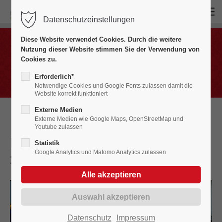
Datenschutzeinstellungen
Login
Diese Website verwendet Cookies. Durch die weitere
Benutzername
Nutzung dieser Website stimmen Sie der Verwendung von
Bildergalerien
Cookies zu.
Fasnet in Bildern 2000 - 2009
Erforderlich*
Notwendige Cookies und Google Fonts zulassen damit die
Website korrekt funktioniert
Passwort
Externe Medien
Externe Medien wie Google Maps, OpenStreetMap und
Youtube zulassen
Kindergarten- und
Statistik
Google Analytics und Matomo Analytics zulassen
Schülerbefreiung
2003
Anmelden
Register
|
Lost your password?
Support
Datenschutz
Impressum