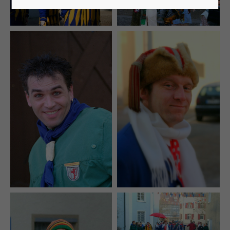
Lorem ipsum dolor sit amet:
24h
/ 365days
We offer support for our customers
Mon - Fri 8:00am - 5:00pm
(GMT +1)
Get in touch
Cybersteel Inc.
376-293 City Road, Suite 600
San Francisco, CA 94102
Have any questions?