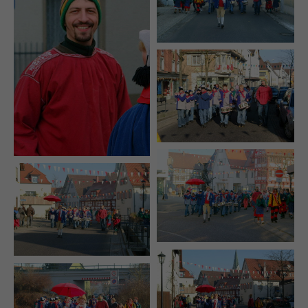
+44 1234 567 890
Drop us a line
info@yourdomain.com
About us
Lorem ipsum dolor sit amet, consectetuer
adipiscing elit.
Aenean commodo ligula eget dolor. Aenean
massa. Cum sociis natoque penatibus et magnis
dis parturient montes, nascetur ridiculus mus.
Donec quam felis, ultricies nec.