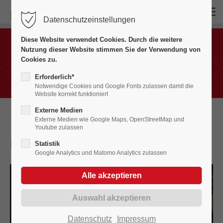
Datenschutzeinstellungen
Login
Diese Website verwendet Cookies. Durch die weitere
Benutzername
Nutzung dieser Website stimmen Sie der Verwendung von
Bildergalerien
Cookies zu.
Fasnet in Bildern 2000 - 2009
Erforderlich*
Notwendige Cookies und Google Fonts zulassen damit die
Website korrekt funktioniert
Passwort
Externe Medien
Externe Medien wie Google Maps, OpenStreetMap und
Youtube zulassen
Funken
2009
Statistik
Google Analytics und Matomo Analytics zulassen
Anmelden
Register
|
Lost your password?
Support
Datenschutz
Impressum