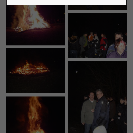
Lorem ipsum dolor sit amet:
24h
/ 365days
We offer support for our customers
Mon - Fri 8:00am - 5:00pm
(GMT +1)
Get in touch
Cybersteel Inc.
376-293 City Road, Suite 600
San Francisco, CA 94102
Have any questions?