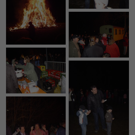
+44 1234 567 890
Drop us a line
info@yourdomain.com
About us
Lorem ipsum dolor sit amet, consectetuer
adipiscing elit.
Aenean commodo ligula eget dolor. Aenean
massa. Cum sociis natoque penatibus et magnis
dis parturient montes, nascetur ridiculus mus.
Donec quam felis, ultricies nec.